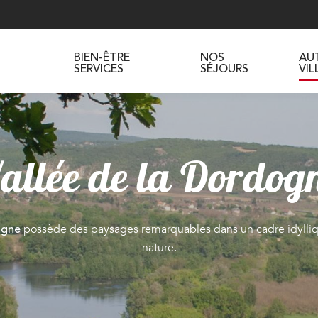
BIEN-ÊTRE
NOS
AU
SERVICES
SÉJOURS
VI
allée de la Dordog
possède des paysages remarquables dans un cadre idylli
ogne
nature.