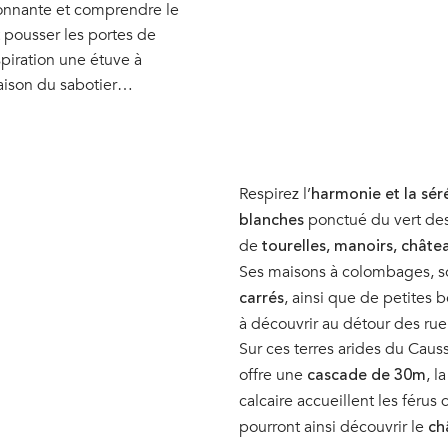
ronnante et comprendre le
t pousser les portes de
spiration une étuve à
maison du sabotier…
Respirez l’
harmonie et la sér
ponctué du vert des
blanches
de
tourelles, manoirs, châte
Ses maisons à colombages, 
, ainsi que de petites b
carrés
à découvrir au détour des ruel
Sur ces terres arides du Caus
offre une
, l
cascade de 30m
calcaire accueillent les féru
pourront ainsi découvrir le
ch