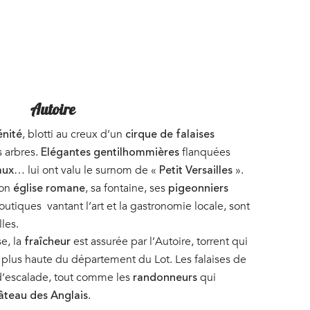
Autoire
, blotti au creux d’un
énité
cirque de falaises
 arbres.
flanquées
Elégantes gentilhommières
… lui ont valu le surnom de «
».
aux
Petit Versailles
son
, sa fontaine, ses
église romane
pigeonniers
outiques vantant l’art et la gastronomie locale, sont
les.
se, la
est assurée par l’Autoire, torrent qui
fraîcheur
a plus haute du département du Lot. Les falaises de
s d’escalade, tout comme les
qui
randonneurs
.
âteau des Anglais