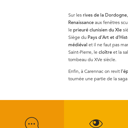
Sur les
rives de la Dordogne
aux fenêtres scu
Renaissance
le
siè
prieuré clunisien du XIe
Siège du
Pays d’Art et d’Hist
et il ne faut pas m
médiéval
Saint-Pierre, le
et la sa
cloître
tombeau du XVe siècle.
Enfin, à Carennac on revit
l’é
tournée une partie de la saga 