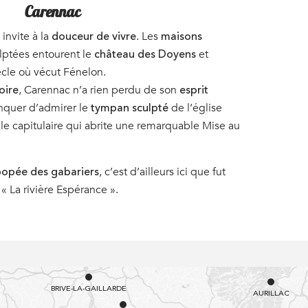
Carennac
, invite à la
. Les
douceur de vivre
maisons
lptées entourent le
et
château des Doyens
cle où vécut Fénelon.
, Carennac n’a rien perdu de son
oire
esprit
anquer d’admirer le
de l’église
tympan sculpté
lle capitulaire qui abrite une remarquable Mise au
, c’est d’ailleurs ici que fut
popée des gabariers
« La rivière Espérance ».
BRIVE-LA-GAILLARDE
AURILLAC