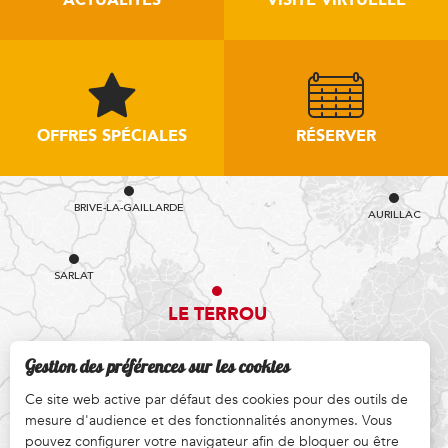
ACTUALITÉS
VISITE VIRTUELLE
OFFRES SPÉCIALES
RÉSERVER
BRIVE-LA-GAILLARDE
AURILLAC
SARLAT
LE TERROU
Gestion des préférences sur les cookies
Ce site web active par défaut des cookies pour des outils de
mesure d'audience et des fonctionnalités anonymes. Vous
RODEZ
COMMENT VENIR ?
pouvez configurer votre navigateur afin de bloquer ou être