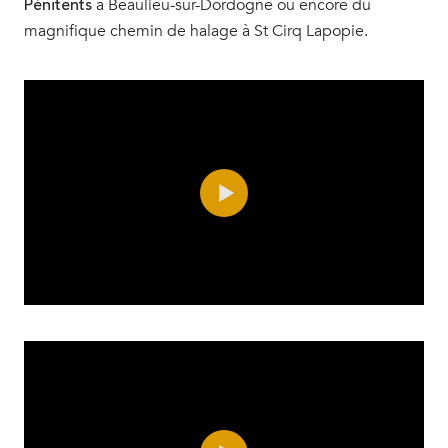
à Beaulieu-sur-Dordogne ou encore du
Pénitents
magnifique chemin de halage à St Cirq Lapopie.