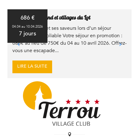
Voyage gourmand et villages du Lot
686
€
E
04.04 au 10.04.2026
e
Explorez le Lot et ses saveurs lors d’un séjour
É
7 jours
gourmand inoubliable Votre séjour en promotion :
u
686€ au lieu de 750€ du 04 au 10 avril 2026. Offrez-
n
vous une escapade...
1
LIRE LA SUITE