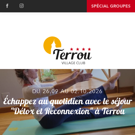
Aller
SPÉCIAL GROUPES
au
contenu
principal
DU 26.09 AU 02.10.2026
Échappez au quotidien avec le séjour
"Détox et Reconnexion" à Terrou