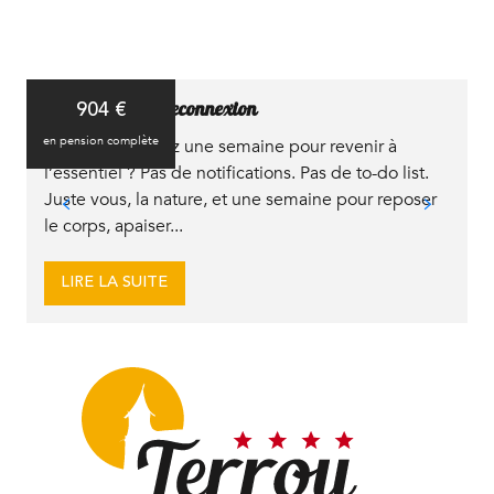
Radiésthesie et reconnexion
904
€
R
en pension complète
e
Et si vous preniez une semaine pour revenir à
R
l’essentiel ? Pas de notifications. Pas de to-do list.
U
Juste vous, la nature, et une semaine pour reposer
l
le corps, apaiser...
a
LIRE LA SUITE