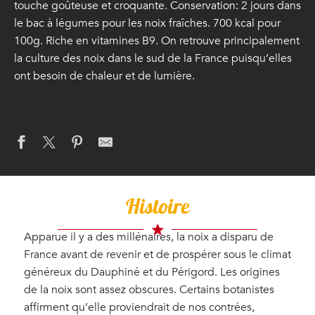
touche goûteuse et croquante. Conservation: 2 jours dans
le bac à légumes pour les noix fraîches. 700 kcal pour
100g. Riche en vitamines B9. On retrouve principalement
la culture des noix dans le sud de la France puisqu’elles
ont besoin de chaleur et de lumière.
Histoire
Apparue il y a des millénaires, la noix a disparu de
France avant de revenir et de prospérer sous le climat
généreux du Dauphiné et du Périgord. Les origines
de la noix sont assez obscures. Certains botanistes
affirment qu’elle proviendrait de nos contrées,